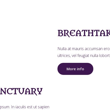
BREATHTAK
Nulla at mauris accumsan eros 
ultrices, vel feugiat nulla lob
More info
ANCTUARY
sum. In iaculis est ut sapien