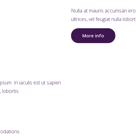
Nulla at mauris accumsan eros 
ultrices, vel feugiat nulla lob
More info
sum. In iaculis est ut sapien
 lobortis.
modations.