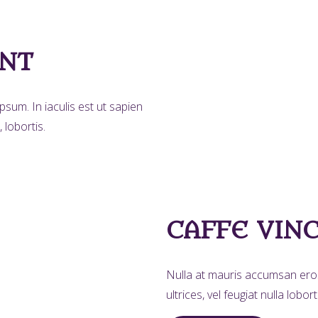
ANT
sum. In iaculis est ut sapien
 lobortis.
CAFFE VIN
Nulla at mauris accumsan eros 
ultrices, vel feugiat nulla lob