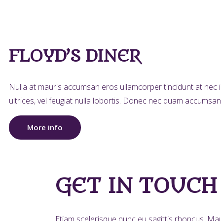
FLOYD’S DINER
Nulla at mauris accumsan eros ullamcorper tincidunt at nec ip
ultrices, vel feugiat nulla lobortis. Donec nec quam accumsan,
More info
GET IN TOUCH
Etiam scelerisque nunc eu sagittis rhoncus. Mau