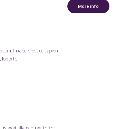
More info
sum. In iaculis est ut sapien
 lobortis.
ris eget ullamcorper tortor.